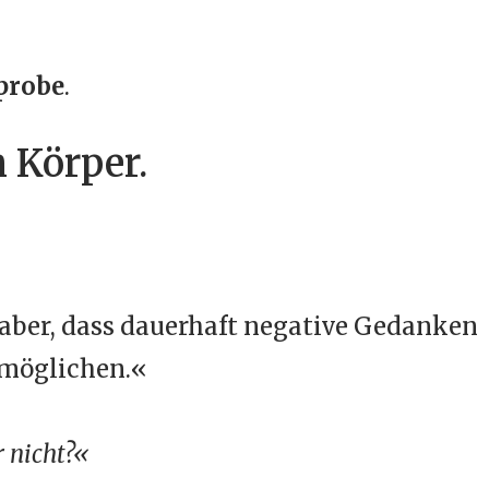
probe
.
m Körper.
 aber, dass dauerhaft negative Gedanken
rmöglichen.«
r nicht?«