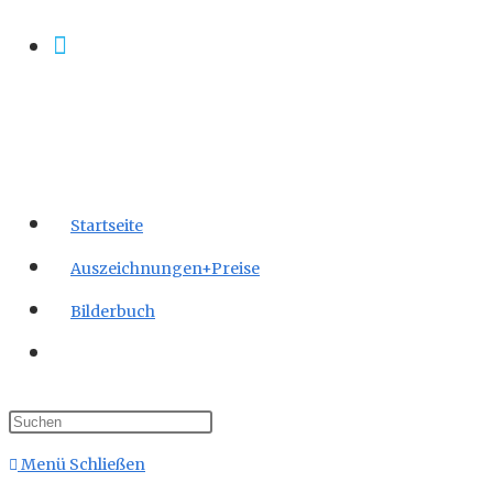
Zum
Inhalt
springen
Startseite
Auszeichnungen+Preise
Bilderbuch
Website-
Suche
umschalten
Menü
Schließen