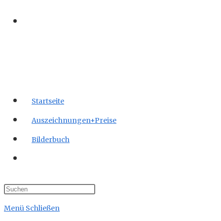
Zum
Inhalt
springen
Startseite
Auszeichnungen+Preise
Bilderbuch
Website-
Suche
umschalten
Menü
Schließen