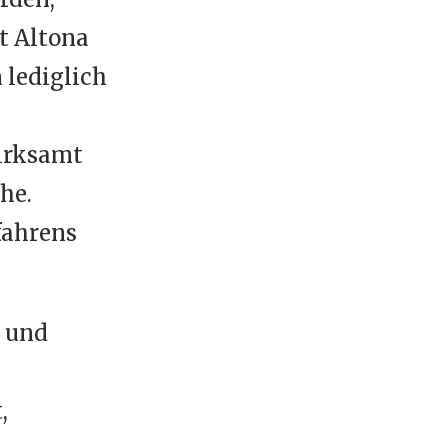
t Altona
 lediglich
zirksamt
he.
fahrens
t und
,