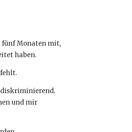
n fünf Monaten mit,
itet haben.
fehlt.
 diskriminierend.
mmen und mir
rden,